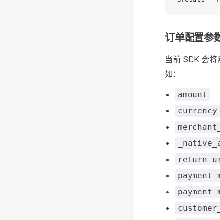
订单配置参
当前 SDK 
如：
amount
currency
merchant
_native_
return_u
payment_
payment_
customer