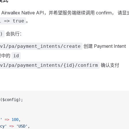
 模式
rwallex Native API，并希望服务端继续调用 confirm， 请
。
i => true
会执行：
)
创建 Payment Intent
v1/pa/payment_intents/create
果中的
id
确认支付
v1/pa/payment_intents/{id}/confirm
($config);
'
 =>
 100
,
cy'
 =>
 'USD'
,