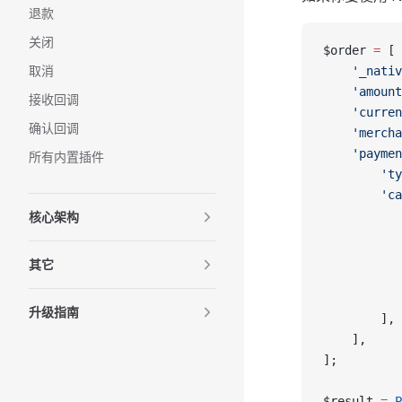
退款
关闭
$order 
=
 [
取消
    '_nativ
    'amount
接收回调
    'curren
确认回调
    'mercha
    'paymen
所有内置插件
        'ty
        'ca
           
核心架构
           
           
其它
           
           
升级指南
        ],
    ],
];
$result 
=
 P