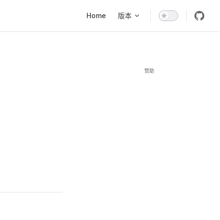
Main Navigation
Home
版本
赞助