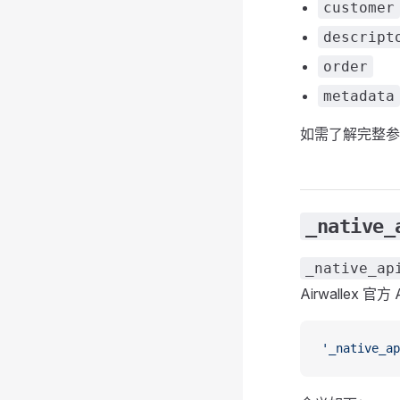
customer
descript
order
metadata
如需了解完整
_native_
_native_ap
Airwallex 官方
'_native_ap