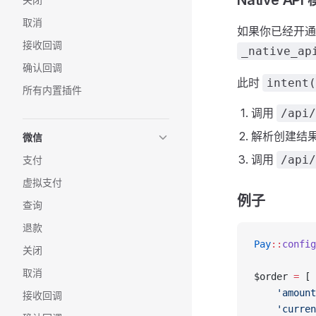
Native API
取消
如果你已经开通 Ai
接收回调
_native_ap
确认回调
此时
intent(
所有内置插件
调用
/api/
解析创建结
微信
调用
/api/
支付
虚拟支付
例子
查询
退款
Pay
::
config
关闭
取消
$order 
=
 [
    'amount
接收回调
    'curren