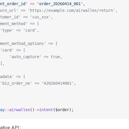
nt_order_id'
 =>
 'order_20260414_001'
,
urn_url' => 'https://example.com/airwallex/return',
tomer_id' => 'cus_xxx',
ment_method' => [
'type' => 'card',
ment_method_options' => [
'card' => [
    'auto_capture' => true,
],
adata' => [
'biz_order_no' => 'A20260414001',
ay
::
airwallex
()
->
intent
($order);
ive API：