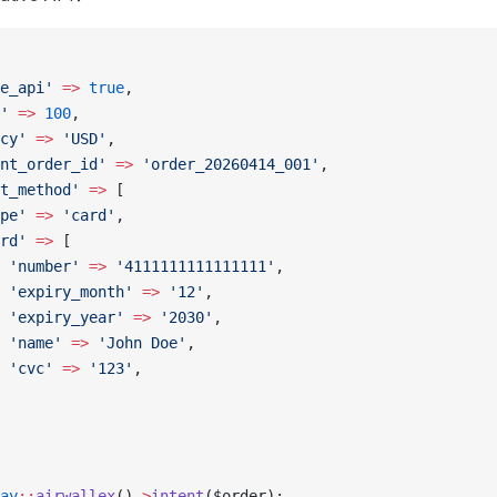
e_api'
 =>
 true
,
'
 =>
 100
,
cy'
 =>
 'USD'
,
nt_order_id'
 =>
 'order_20260414_001'
,
t_method'
 =>
 [
pe'
 =>
 'card'
,
rd'
 =>
 [
 'number'
 =>
 '4111111111111111'
,
 'expiry_month'
 =>
 '12'
,
 'expiry_year'
 =>
 '2030'
,
 'name'
 =>
 'John Doe'
,
 'cvc'
 =>
 '123'
,
ay
::
airwallex
()
->
intent
($order);