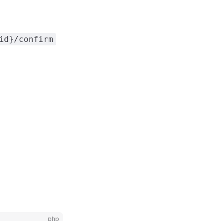
id}/confirm
php