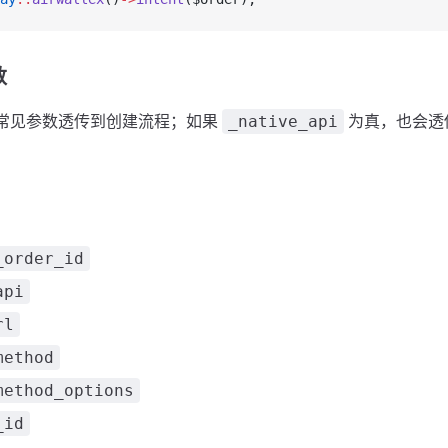
数
会将常见参数透传到创建流程；如果
为真，也会透
_native_api
_order_id
api
rl
method
method_options
_id