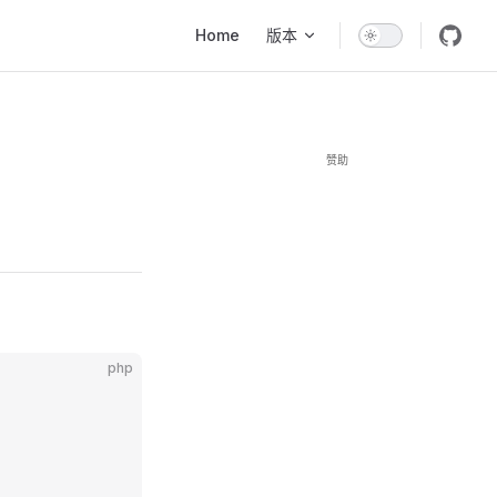
Main Navigation
Home
版本
赞助
php