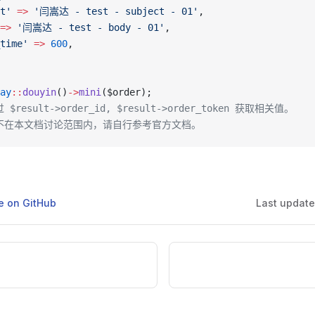
t'
 =>
 '闫嵩达 - test - subject - 01'
,
=>
 '闫嵩达 - test - body - 01'
,
time'
 =>
 600
,
ay
::
douyin
()
->
mini
($order);
$result->order_id, $result->order_token 获取相关值。
用不在本文档讨论范围内，请自行参考官方文档。
ge on GitHub
Last updat