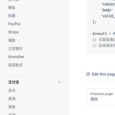
    'subjec
微信
    'body'
 
抖音
    'valid_
];
PayPal
Stripe
$result 
=
 P
// 可直接通过 
银联
// 后续调
江苏银行
Airwallex
返回格式
Edit this pa
支付宝
支付
Pager
Previous page
查询
微信
退款
关闭