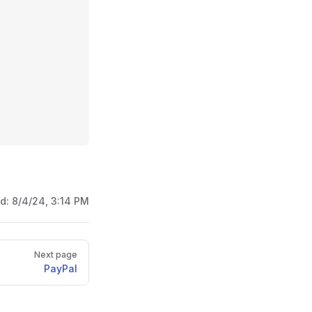
ed:
8/4/24, 3:14 PM
Next page
PayPal