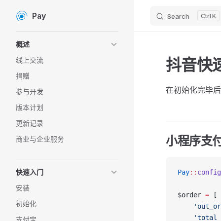
Pay
Search
K
Skip to content
Sidebar Navigation
概述
抖音快
线上交流
捐赠
在初始化完毕
参与开发
版本计划
更新记录
小程序支
商业与企业服务
快速入门
Pay
::
config
安装
$order 
=
 [
初始化
    'out_or
    'total_
支付宝