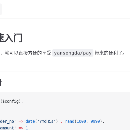
速入门
后，就可以直接方便的享受
带来的便利了。
yansongda/pay
付
($config);
der_no'
 =>
 date
(
'YmdHis'
) 
.
 rand
(
1000
, 
9999
),
amount'
 =>
 1
,