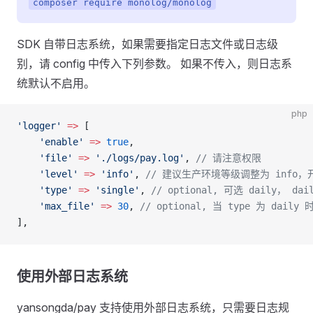
composer require monolog/monolog
SDK 自带日志系统，如果需要指定日志文件或日志级
别，请 config 中传入下列参数。 如果不传入，则日志系
统默认不启用。
php
'logger'
 =>
 [
    'enable'
 =>
 true
,
    'file'
 =>
 './logs/pay.log'
, 
// 请注意权限
    'level'
 =>
 'info'
, 
// 建议生产环境等级调整为 info，开
    'type'
 =>
 'single'
, 
// optional, 可选 daily， 
    'max_file'
 =>
 30
, 
// optional, 当 type 为 dail
],
使用外部日志系统
yansongda/pay 支持使用外部日志系统，只需要日志规