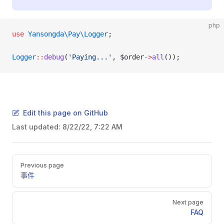
php
use
 Yansongda\Pay\Logger
;
Logger
::
debug
(
'Paying...'
, $order
->
all
());
Edit this page on GitHub
Last updated:
8/22/22, 7:22 AM
Pager
Previous page
事件
Next page
FAQ